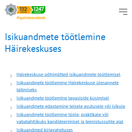
Isikuandmete töötlemine
Häirekeskuses
Häirekeskuse põhimõtted isikuandmete töötlemisel
Isikuandmete töötlemine Häirekeskuse ülesannete
täitmiseks
Isikuandmete töötlemine tagasiside küsimisel
Isikuandmete edastamine teisele asutusele või isikule
Isikuandmete töötlemine tööle, praktikale või
vabatahtlikuks kandideerimisel ja teenistussuhte ajal
Isikuandmed kirjavahetuses