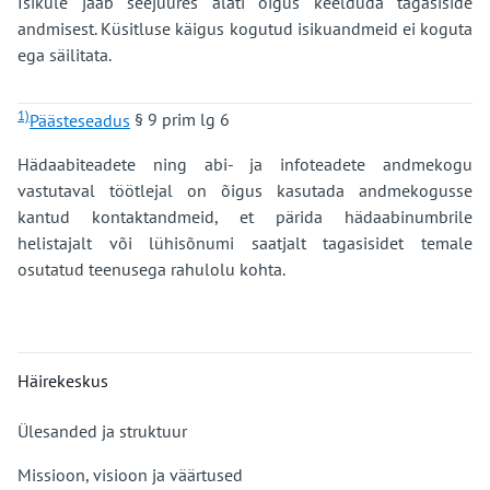
Isikule jääb seejuures alati õigus keelduda tagasiside
andmisest. Küsitluse käigus kogutud isikuandmeid ei koguta
ega säilitata.
1)
Päästeseadus
§ 9 prim lg 6
Hädaabiteadete ning abi- ja infoteadete andmekogu
vastutaval töötlejal on õigus kasutada andmekogusse
kantud kontaktandmeid, et pärida hädaabinumbrile
helistajalt või lühisõnumi saatjalt tagasisidet temale
osutatud teenusega rahulolu kohta.
Häirekeskus
Ülesanded ja struktuur
Missioon, visioon ja väärtused