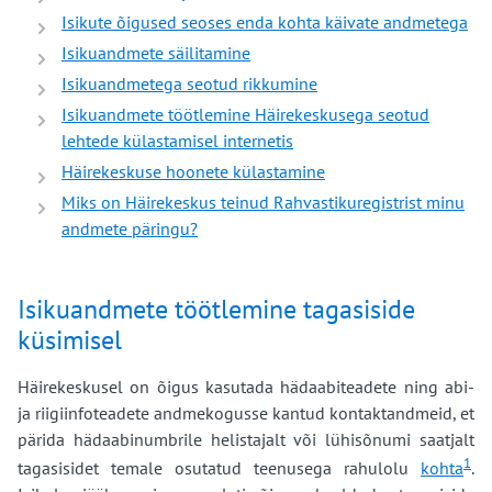
Isikute õigused seoses enda kohta käivate andmetega
Isikuandmete säilitamine
Isikuandmetega seotud rikkumine
Isikuandmete töötlemine Häirekeskusega seotud
lehtede külastamisel internetis
Häirekeskuse hoonete külastamine
Miks on Häirekeskus teinud Rahvastikuregistrist minu
andmete päringu?
Isikuandmete töötlemine tagasiside
küsimisel
Häirekeskusel on õigus kasutada hädaabiteadete ning abi-
ja riigiinfoteadete andmekogusse kantud kontaktandmeid, et
pärida hädaabinumbrile helistajalt või lühisõnumi saatjalt
1
tagasisidet temale osutatud teenusega rahulolu
kohta
.