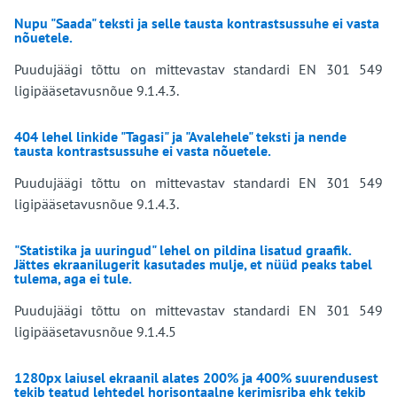
Nupu "Saada" teksti ja selle tausta kontrastsussuhe ei vasta
nõuetele.
Puudujäägi tõttu on mittevastav standardi EN 301 549
ligipääsetavusnõue 9.1.4.3.
404 lehel linkide "Tagasi" ja "Avalehele" teksti ja nende
tausta kontrastsussuhe ei vasta nõuetele.
Puudujäägi tõttu on mittevastav standardi EN 301 549
ligipääsetavusnõue 9.1.4.3.
"Statistika ja uuringud" lehel on pildina lisatud graafik.
Jättes ekraanilugerit kasutades mulje, et nüüd peaks tabel
tulema, aga ei tule.
Puudujäägi tõttu on mittevastav standardi EN 301 549
ligipääsetavusnõue 9.1.4.5
1280px laiusel ekraanil alates 200% ja 400% suurendusest
tekib teatud lehtedel horisontaalne kerimisriba ehk tekib