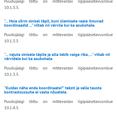
Puudujäägi tõttu on mittevastav ligipääsetavusnõue
10.1.3.3.
"... Hoia sõrm sinisel täpil, kuni ülemisele reale ilmuvad
koordinaadid ..." viitab nii värvile kui ka asukohale.
Puudujäägi tõttu on mittevastav ligipääsetavusnõue
10.1.3.3.
"... vajuta sinisele täpile ja alla tekib valge riba, ..." viitab nii
värvidele kui ka asukohale.
Puudujäägi tõttu on mittevastav ligipääsetavusnõue
10.1.3.3.
"Kuidas näha enda koordinaate?" teksti ja selle tausta
kontrastsussuhe ei vasta nõuetele.
Puudujäägi tõttu on mittevastav ligipääsetavusnõue
10.1.4.3.