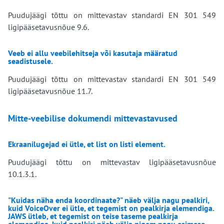
Puudujäägi tõttu on mittevastav standardi EN 301 549
ligipääsetavusnõue 9.6.
Veeb ei allu veebilehitseja või kasutaja määratud
seadistusele.
Puudujäägi tõttu on mittevastav standardi EN 301 549
ligipääsetavusnõue 11.7.
Mitte-veebilise dokumendi mittevastavused
Ekraanilugejad ei ütle, et list on listi element.
Puudujäägi tõttu on mittevastav ligipääsetavusnõue
10.1.3.1.
"Kuidas näha enda koordinaate?" näeb välja nagu pealkiri,
kuid VoiceOver ei ütle, et tegemist on pealkirja elemendiga.
JAWS ütleb, et tegemist on teise taseme pealkirja