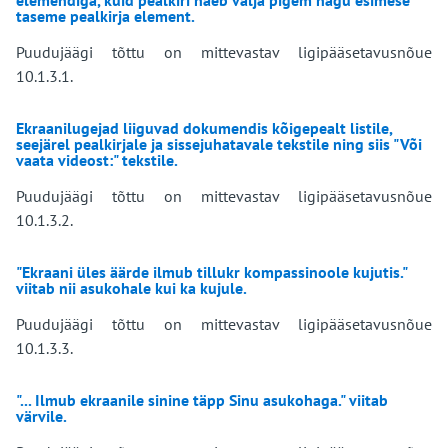
elemendiga, kuid pealkiri näeb välja pigem nagu esimese
taseme pealkirja element.
Puudujäägi tõttu on mittevastav ligipääsetavusnõue
10.1.3.1.
Ekraanilugejad liiguvad dokumendis kõigepealt listile,
seejärel pealkirjale ja sissejuhatavale tekstile ning siis "Või
vaata videost:" tekstile.
Puudujäägi tõttu on mittevastav ligipääsetavusnõue
10.1.3.2.
"Ekraani üles äärde ilmub tillukr kompassinoole kujutis."
viitab nii asukohale kui ka kujule.
Puudujäägi tõttu on mittevastav ligipääsetavusnõue
10.1.3.3.
"... Ilmub ekraanile sinine täpp Sinu asukohaga." viitab
värvile.