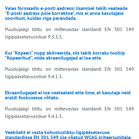
Vales formaadis e-posti aadressi lisamisel tekib veateade
"E-posti aadress pole korrektne", mis ei anna kasutajale
soovitust, kuidas viga parandada.
Puudujäägi tõttu on mittevastav standardi EN 301 549
ligipääsetavusnõue 9.3.3.3.
Kui "Kopeeri" nupp akitveerida, siis tekib korraks tooltip
"Kopeeritud", mida ekraanilugejad ei loe ette.
Puudujäägi tõttu on mittevastav standardi EN 301 549
ligipääsetavusnõue 9.4.1.3.
Ekraanilugejad ei loe veateateid ette ilma, et kasutaja neid
eraldi fookusesse võtaks.
Puudujäägi tõttu on mittevastav standardi EN 301 549
ligipääsetavusnõue 9.4.1.3.
Veebileht ei vasta kohustuslikku ligipääsetavuse
standardisse EN 301 549 üle võetud WCAG kriteeriumitele.