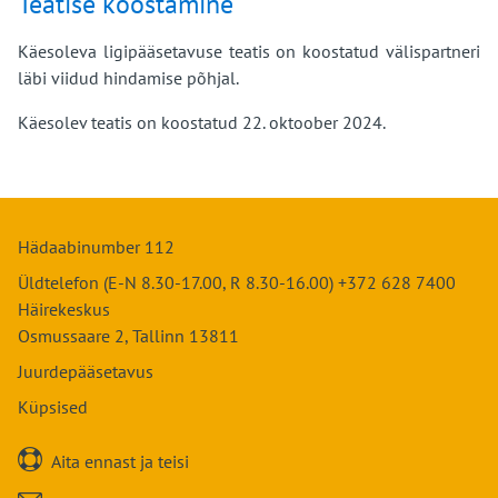
Teatise koostamine
Käesoleva ligipääsetavuse teatis on koostatud välispartneri
läbi viidud hindamise põhjal.
Käesolev teatis on koostatud 22. oktoober 2024.
Hädaabinumber 112
Üldtelefon (E-N 8.30-17.00, R 8.30-16.00) +372 628 7400
Häirekeskus
Osmussaare 2, Tallinn 13811
Juurdepääsetavus
Küpsised

Aita ennast ja teisi