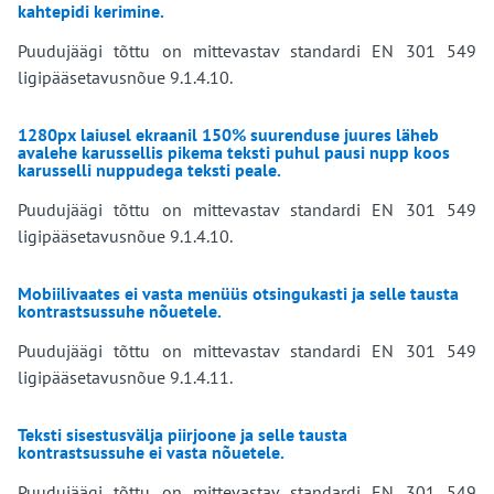
kahtepidi kerimine.
Puudujäägi tõttu on mittevastav standardi EN 301 549
ligipääsetavusnõue 9.1.4.10.
1280px laiusel ekraanil 150% suurenduse juures läheb
avalehe karussellis pikema teksti puhul pausi nupp koos
karusselli nuppudega teksti peale.
Puudujäägi tõttu on mittevastav standardi EN 301 549
ligipääsetavusnõue 9.1.4.10.
Mobiilivaates ei vasta menüüs otsingukasti ja selle tausta
kontrastsussuhe nõuetele.
Puudujäägi tõttu on mittevastav standardi EN 301 549
ligipääsetavusnõue 9.1.4.11.
Teksti sisestusvälja piirjoone ja selle tausta
kontrastsussuhe ei vasta nõuetele.
Puudujäägi tõttu on mittevastav standardi EN 301 549