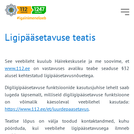
Ligipääsetavuse teatis
See veebileht kuulub Häirekeskusele ja me soovime, et
www.112.ee
on vastavuses avaliku teabe seaduse §32
alusel kehtestatud ligipääsetavusnõuetega.
Digiligipääsetavuse funktsioonide kasutusjuhise lehelt saab
lugeda täpsemalt, milliseid digiligipääsetavuse funktsioone
on võimalik käesoleval veebilehel kasutada:
https://www.112.ee/et/juurdepaasetavus
.
Teatise lõpus on välja toodud kontaktandmed, kuhu
pöörduda, kui veebilehe ligipääsetavusega ilmneb