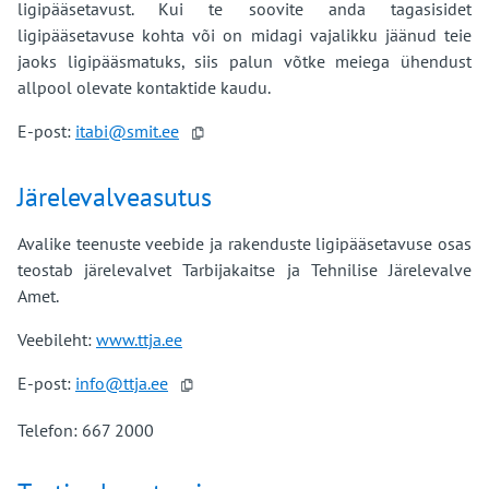
ligipääsetavust. Kui te soovite anda tagasisidet
ligipääsetavuse kohta või on midagi vajalikku jäänud teie
jaoks ligipääsmatuks, siis palun võtke meiega ühendust
allpool olevate kontaktide kaudu.
E-post:
@smit

Järelevalveasutus
Avalike teenuste veebide ja rakenduste ligipääsetavuse osas
teostab järelevalvet Tarbijakaitse ja Tehnilise Järelevalve
Amet.
Veebileht:
www.ttja.ee
E-post:
@ttj

Telefon: 667 2000