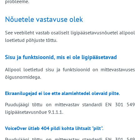
probleeme.
Nõuetele vastavuse olek
See veebileht vastab osaliselt ligipääsetavusnõuetel allpool
loetletud põhjuste tõttu.
Sisu ja funktsioonid, mis ei ole ligipääsetavad
Allpool loetletud sisu ja funktsioonid on mittevastavuses
õigusnormidega.
Ekraanilugejad ei loe ette alamlehtedel olevaid pilte.
Puudujäägi tõttu on mittevastav standardi EN 301 549
ligipääsetavusnõue 9.1.1.1.
VoiceOver ütleb 404 pildi kohta lihtsalt "pilt".
Puudujäägi tõttu on mittevastav standardi EN 301 549