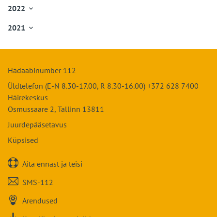
Juuni
Jaanuar
Märts
Mai
2022

Juuli
Veebruar
Aprill
Juuni
Jaanuar
August
Märts
Mai
2021

Juuli
Veebruar
September
Aprill
Juuni
Jaanuar
August
Märts
Oktoober
Mai
Juuli
Veebruar
September
Aprill
November
Juuni
August
Märts
Oktoober
Mai
Detsember
Juuli
Hädaabinumber 112
September
Aprill
November
Juuni
August
Oktoober
Mai
Üldtelefon (E-N 8.30-17.00, R 8.30-16.00) +372 628 7400
Detsember
Juuli
September
November
Juuni
Häirekeskus
August
Oktoober
Detsember
Juuli
Osmussaare 2, Tallinn 13811
September
November
August
Oktoober
Juurdepääsetavus
Detsember
September
November
Küpsised
Oktoober
Detsember
November

Aita ennast ja teisi
Detsember

SMS-112

Arendused