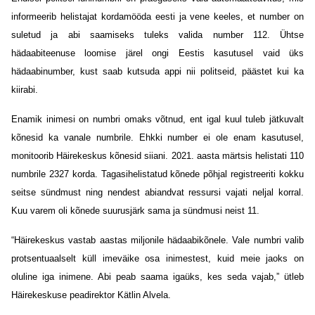
informeerib helistajat kordamööda eesti ja vene keeles, et number on
suletud ja abi saamiseks tuleks valida number 112. Ühtse
hädaabiteenuse loomise järel ongi Eestis kasutusel vaid üks
hädaabinumber, kust saab kutsuda appi nii politseid, päästet kui ka
kiirabi.
Enamik inimesi on numbri omaks võtnud, ent igal kuul tuleb jätkuvalt
kõnesid ka vanale numbrile. Ehkki number ei ole enam kasutusel,
monitoorib Häirekeskus kõnesid siiani. 2021. aasta märtsis helistati 110
numbrile 2327 korda. Tagasihelistatud kõnede põhjal registreeriti kokku
seitse sündmust ning nendest abiandvat ressursi vajati neljal korral.
Kuu varem oli kõnede suurusjärk sama ja sündmusi neist 11.
“Häirekeskus vastab aastas miljonile hädaabikõnele. Vale numbri valib
protsentuaalselt küll imeväike osa inimestest, kuid meie jaoks on
oluline iga inimene. Abi peab saama igaüks, kes seda vajab,” ütleb
Häirekeskuse peadirektor Kätlin Alvela.