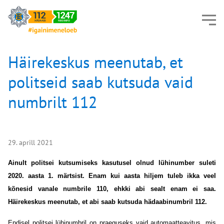
Häirekeskus meenutab, et
politseid saab kutsuda vaid
numbrilt 112
29. aprill 2021
Ainult politsei kutsumiseks kasutusel olnud lühinumber suleti
2020. aasta 1. märtsist. Enam kui aasta hiljem tuleb ikka veel
kõnesid vanale numbrile 110, ehkki abi sealt enam ei saa.
Häirekeskus meenutab, et abi saab kutsuda hädaabinumbril 112.
Endisel politsei lühinumbril on praeguseks vaid automaatteavitus, mis