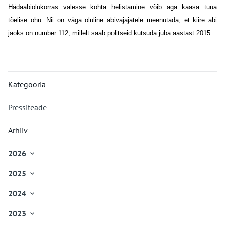
Hädaabiolukorras valesse kohta helistamine võib aga kaasa tuua
tõelise ohu. Nii on väga oluline abivajajatele meenutada, et kiire abi
jaoks on number 112, millelt saab politseid kutsuda juba aastast 2015.
Kategooria
Pressiteade
Arhiiv
2026

Jaanuar
2025

Veebruar
Jaanuar
Märts
2024

Veebruar
Aprill
Jaanuar
Märts
Mai
2023

Veebruar
Aprill