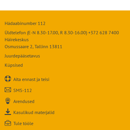
Veebruar
Aprill
Jaanuar
Märts
Mai
Veebruar
Aprill
Juuni
Märts
Mai
Juuli
Hädaabinumber 112
Aprill
Juuni
August
Mai
Üldtelefon (E-N 8.30-17.00, R 8.30-16.00) +372 628 7400
Juuli
September
Juuni
Häirekeskus
August
Oktoober
Juuli
Osmussaare 2, Tallinn 13811
September
November
August
Oktoober
Juurdepääsetavus
Detsember
September
November
Küpsised
Oktoober
Detsember
November

Aita ennast ja teisi
Detsember

SMS-112

Arendused

Kasulikud materjalid

Tule tööle