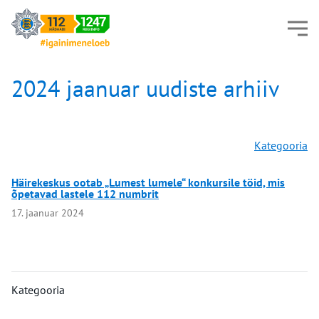
2024 jaanuar uudiste arhiiv
Kategooria
Häirekeskus ootab „Lumest lumele“ konkursile töid, mis
õpetavad lastele 112 numbrit
17. jaanuar 2024
Kategooria