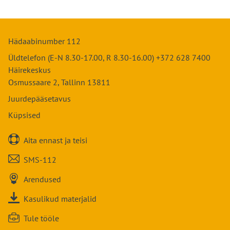
Oktoober
Detsember
Jaanuar
November
Veebruar
Detsember
Märts
Hädaabinumber 112
Aprill
Mai
Üldtelefon (E-N 8.30-17.00, R 8.30-16.00) +372 628 7400
Juuni
Häirekeskus
Juuli
Osmussaare 2, Tallinn 13811
August
Juurdepääsetavus
September
Küpsised
Oktoober
November

Aita ennast ja teisi
Detsember

SMS-112

Arendused

Kasulikud materjalid

Tule tööle