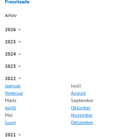
Pressiteade
Arhiiv
2026

Jaanuar
2025

Veebruar
Jaanuar
Märts
2024

Veebruar
Aprill
Jaanuar
Märts
Mai
2023

Veebruar
Aprill
Juuni
Jaanuar
Märts
Mai
2022

Juuli
Veebruar
Aprill
Juuni
Jaanuar
Juuli
August
Märts
Mai
Juuli
Veebruar
August
September
Aprill
Juuni
August
Märts
September
Oktoober
Mai
Juuli
September
Aprill
Oktoober
November
Juuni
August
Oktoober
Mai
November
Detsember
Juuli
September
November
Juuni
Detsember
August
Oktoober
Detsember
September
November
2021
