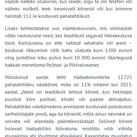
vajalik näiteks olukorras, kus seade, olgu ta siis telefon või
näiteks nutikell teeb iseseisvalt kõnesid või kui inimene
helistab 112-le korduvalt pahatahtlikult.
Lisaks kehtestatakse uus väärteokoosseis, mis võimaldab
võtta vastutusele need, kes teadlikult segavad Häirekeskuse
tööd. Karistusena on ette nähtud rahatrahv või arest –
korduval rikkumisel võib trahv ulatuda kuni 1200 euroni
ning juriidilise isiku puhul kuni 10 000 euroni. Väärtegusid
hakkab menetlema Politsei- ja Piirivalveamet.
Möödunud aastal tehti hädaabinumbrile 12 725
pahatahtlikku valekõnet, mida oli 11% rohkem kui 2023.
aastal. „Need on teadlikult tehtud kõned, kus helistajal
puudub kiire politsei, kiirabi või pääste abivajadus.
Pahatahtlike valekõnedena arvestame korduvaid pöördumisi
sarihelistajate poolt, aga ka kõnesid, mille ainus eesmärk on
solvata või alandada päästekorraldajat. Sellised kõned
hoiavad hädaabiliini hõivatuna, mistõttu võib viibida
elupäästva abi jõudmine abivajajani. Kavandatav muudatus