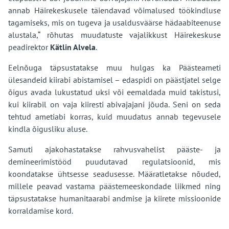
annab Häirekeskusele täiendavad võimalused töökindluse
tagamiseks, mis on tugeva ja usaldusväärse hädaabiteenuse
alustala,“ rõhutas muudatuste vajalikkust Häirekeskuse
peadirektor
Kätlin Alvela
.
Eelnõuga täpsustatakse muu hulgas ka Päästeameti
ülesandeid kiirabi abistamisel – edaspidi on päästjatel selge
õigus avada lukustatud uksi või eemaldada muid takistusi,
kui kiirabil on vaja kiiresti abivajajani jõuda. Seni on seda
tehtud ametiabi korras, kuid muudatus annab tegevusele
kindla õigusliku aluse.
Samuti ajakohastatakse rahvusvahelist pääste- ja
demineerimistööd puudutavad regulatsioonid, mis
koondatakse ühtsesse seadusesse. Määratletakse nõuded,
millele peavad vastama päästemeeskondade liikmed ning
täpsustatakse humanitaarabi andmise ja kiirete missioonide
korraldamise kord.