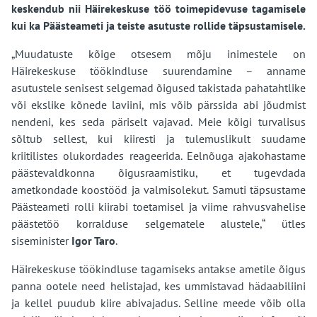
keskendub nii Häirekeskuse töö toimepidevuse tagamisele
kui ka Päästeameti ja teiste asutuste rollide täpsustamisele.
„Muudatuste kõige otsesem mõju inimestele on
Häirekeskuse töökindluse suurendamine – anname
asutustele senisest selgemad õigused takistada pahatahtlike
või ekslike kõnede laviini, mis võib pärssida abi jõudmist
nendeni, kes seda päriselt vajavad. Meie kõigi turvalisus
sõltub sellest, kui kiiresti ja tulemuslikult suudame
kriitilistes olukordades reageerida. Eelnõuga ajakohastame
päästevaldkonna õigusraamistiku, et tugevdada
ametkondade koostööd ja valmisolekut. Samuti täpsustame
Päästeameti rolli kiirabi toetamisel ja viime rahvusvahelise
päästetöö korralduse selgematele alustele,“ ütles
siseminister
Igor Taro
.
Häirekeskuse töökindluse tagamiseks antakse ametile õigus
panna ootele need helistajad, kes ummistavad hädaabiliini
ja kellel puudub kiire abivajadus. Selline meede võib olla