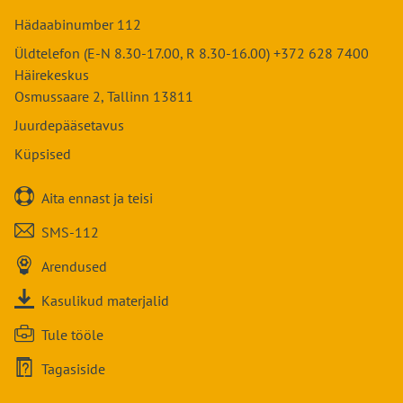
November
Juuni
August
Märts
Oktoober
Mai
Detsember
Juuli
Hädaabinumber 112
September
Aprill
November
Juuni
August
Oktoober
Mai
Üldtelefon (E-N 8.30-17.00, R 8.30-16.00) +372 628 7400
Detsember
Juuli
September
November
Juuni
Häirekeskus
August
Oktoober
Detsember
Juuli
Osmussaare 2, Tallinn 13811
September
November
August
Oktoober
Juurdepääsetavus
Detsember
September
November
Küpsised
Oktoober
Detsember
November

Aita ennast ja teisi
Detsember

SMS-112

Arendused

Kasulikud materjalid

Tule tööle

Tagasiside