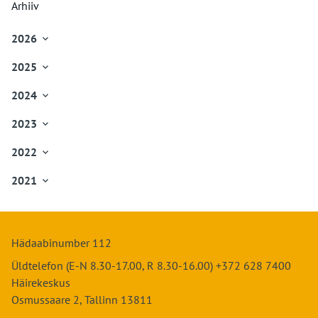
Arhiiv
2026

Jaanuar
2025

Veebruar
Jaanuar
Märts
2024

Veebruar
Aprill
Jaanuar
Märts
Mai
2023

Veebruar
Aprill
Juuni
Jaanuar
Märts
Mai
2022

Juuli
Veebruar
Aprill
Juuni
Jaanuar
August
Märts
Mai
2021

Juuli
Veebruar
September
Aprill
Juuni
Jaanuar
August
Märts
Oktoober
Mai
Juuli
Veebruar
September
Aprill
November
Juuni
August
Märts
Oktoober
Mai
Detsember
Juuli
Hädaabinumber 112
September
Aprill
November
Juuni
August
Oktoober
Mai
Üldtelefon (E-N 8.30-17.00, R 8.30-16.00) +372 628 7400
Detsember
Juuli
September
November
Juuni
Häirekeskus
August
Oktoober
Detsember
Juuli
Osmussaare 2, Tallinn 13811
September
November
August