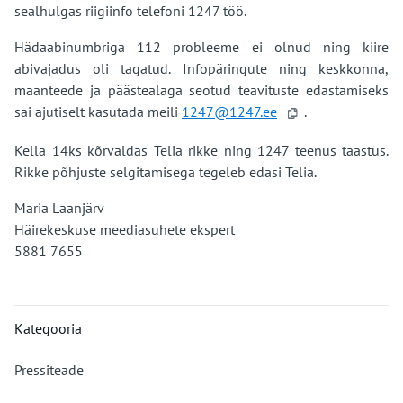
sealhulgas riigiinfo telefoni 1247 töö.
Hädaabinumbriga 112 probleeme ei olnud ning kiire
abivajadus oli tagatud. Infopäringute ning keskkonna,
maanteede ja päästealaga seotud teavituste edastamiseks
sai ajutiselt kasutada meili
@124
.

Kella 14ks kõrvaldas Telia rikke ning 1247 teenus taastus.
Rikke põhjuste selgitamisega tegeleb edasi Telia.
Maria Laanjärv
Häirekeskuse meediasuhete ekspert
5881 7655
Kategooria
Pressiteade