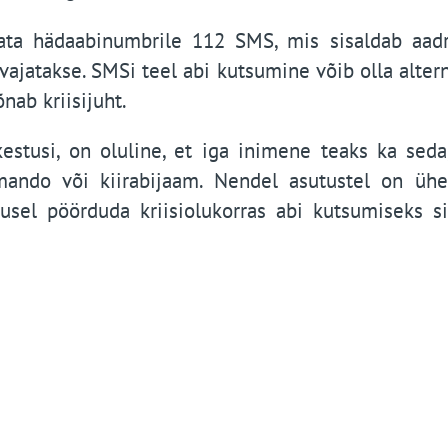
aata hädaabinumbrile 112 SMS, mis sisaldab aadr
 vajatakse. SMSi teel abi kutsumine võib olla altern
õnab kriisijuht.
tkestusi, on oluline, et iga inimene teaks ka seda
omando või kiirabijaam. Nendel asutustel on üh
usel pöörduda kriisiolukorras abi kutsumiseks si