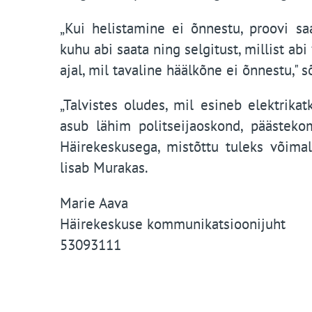
„Kui helistamine ei õnnestu, proovi s
kuhu abi saata ning selgitust, millist abi
ajal, mil tavaline häälkõne ei õnnestu," s
„Talvistes oludes, mil esineb elektrika
asub lähim politseijaoskond, päästek
Häirekeskusega, mistõttu tuleks võimal
lisab Murakas.
Marie Aava
Häirekeskuse kommunikatsioonijuht
53093111