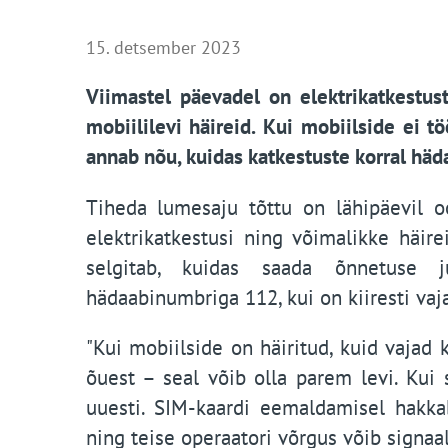
15. detsember 2023
Viimastel päevadel on elektrikatkestus
mobiililevi häireid. Kui mobiilside ei 
annab nõu, kuidas katkestuste korral häd
Tiheda lumesaju tõttu on lähipäevil oo
elektrikatkestusi ning võimalikke häire
selgitab, kuidas saada õnnetuse j
hädaabinumbriga 112, kui on kiiresti vaja 
"Kui mobiilside on häiritud, kuid vajad 
õuest – seal võib olla parem levi. Kui 
uuesti. SIM-kaardi eemaldamisel hakkab
ning teise operaatori võrgus võib signaa