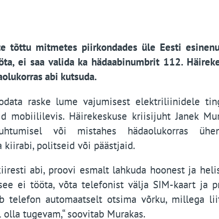
te tõttu mitmetes piirkondades üle Eesti esinen
tööta, ei saa valida ka hädaabinumbrit 112. Häirek
aolukorras abi kutsuda.
data raske lume vajumisest elektriliinidele tin
id mobiililevis. Häirekeskuse kriisijuht Janek Mu
uhtumisel või mistahes hädaolukorras ühen
kiirabi, politseid või päästjaid.
kiiresti abi, proovi esmalt lahkuda hoonest ja heli
see ei tööta, võta telefonist välja SIM-kaart ja p
 telefon automaatselt otsima võrku, millega lii
l olla tugevam,“ soovitab Murakas.