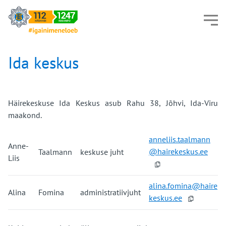
Ida keskus
Häirekeskuse Ida Keskus
asub
Rahu 38, Jõhvi, Ida-Viru
maakond.
almann
Anne-
@hair
Taalmann
keskuse juht
Liis

ina@haire
Alina
Fomina
administratiivjuht
