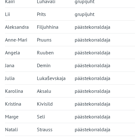
Kairi
Luhaväli
grupijuht
Lii
Prits
grupijuht
Aleksandra
Filjuhhina
päästekorraldaja
Anne-Mari
Pruuns
päästekorraldaja
Angela
Ruuben
päästekorraldaja
Jana
Demin
päästekorraldaja
Julia
Lukaševskaja
päästekorraldaja
Karolina
Aksalu
päästekorraldaja
Kristina
Kivisild
päästekorraldaja
Marge
Seli
päästekorraldaja
Natali
Strauss
päästekorraldaja