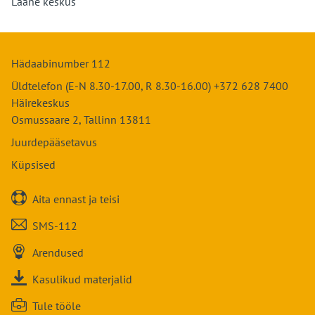
Lääne keskus
Hädaabinumber 112
Üldtelefon (E-N 8.30-17.00, R 8.30-16.00) +372 628 7400
Häirekeskus
Osmussaare 2, Tallinn 13811
Juurdepääsetavus
Küpsised

Aita ennast ja teisi

SMS-112

Arendused

Kasulikud materjalid

Tule tööle