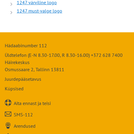
1247 värviline logo
1247 must-valge logo
Hädaabinumber 112
Üldtelefon (E-N 8.30-17.00, R 8.30-16.00) +372 628 7400
Häirekeskus
Osmussaare 2, Tallinn 13811
Juurdepääsetavus
Küpsised

Aita ennast ja teisi

SMS-112

Arendused