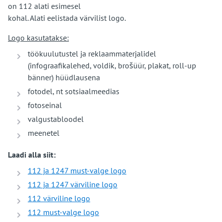
on 112 alati esimesel
kohal. Alati eelistada värvilist logo.
Logo kasutatakse:
töökuulutustel ja reklaammaterjalidel
(infograafikalehed, voldik, brošüür, plakat, roll-up
bänner) hüüdlausena
fotodel, nt sotsiaalmeedias
fotoseinal
valgustabloodel
meenetel
Laadi alla siit:
112 ja 1247 must-valge logo
112 ja 1247 värviline logo
112 värviline logo
112 must-valge logo