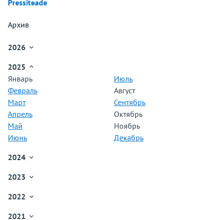
Pressiteade
Архив
2026

Январь
2025

Февраль
Январь
Июль
Март
Февраль
Август
Апрель
Март
Сентябрь
Май
Апрель
Октябрь
Июнь
Май
Ноябрь
Июль
Июнь
Декабрь
Август
Сентябрь
2024

Октябрь
Январь
Ноябрь
2023

Февраль
Декабрь
Январь
Март
2022

Февраль
Апрель
Январь
Март
Май
2021
